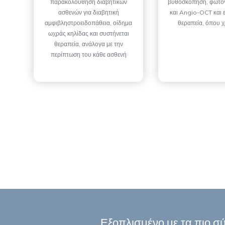
παρακολούθηση διαβητικών
βυθοσκόπηση, φωτο
ασθενών για διαβητική
και Angio-OCT και 
αμφιβληστροειδοπάθεια, οίδημα
θεραπεία, όπου χ
ωχράς κηλίδας και συστήνεται
θεραπεία, ανάλογα με την
περίπτωση του κάθε ασθενή
Εξοπλισμένο με τα πιο σ