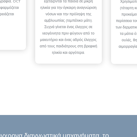
γραφία, OCT
εξετάζονται τα παιδιά σε μικρή
Χρησιμοπ
εφαρμόζεται
ηλικία για την έγκαιρη αναγνώριση
(τέταρτη 
ρειάζεται
νόσων και την πρόληψη της
προκείμε
αμβλυωπίας (τεμπέλικο μάτι).
περίσσεια τ
Συχνά γίνεται ένας έλεγχος σε
των δερματι
νεογέννητα πριν φύγουν από το
τα μάτια 
μαιευτήριο και ένας αδρός έλεγχος
ουλές, θ
από τους παιδιάτρους στη βρεφική
αιμορραγία
ηλικία και αργότερα.
ύγχρονα διαγνωστικά μηχανήματα, το