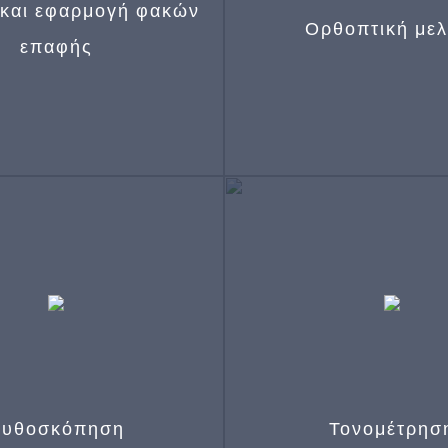
 και εφαρμογή φακών
Ορθοπτική μελ
επαφής
Περιπτώσεις στραβισμού π
διπλωπίας ενηλίκ
υθοσκόπηση
Τονομέτρησ