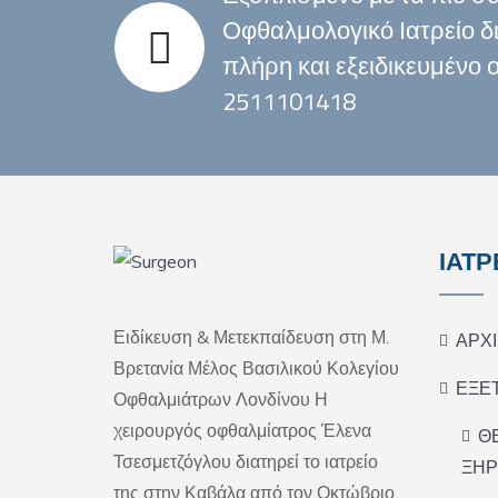
Οφθαλμολογικό Ιατρείο δι
πλήρη και εξειδικευμένο 
2511101418
ΙΑΤΡ
Ειδίκευση & Μετεκπαίδευση στη Μ.
ΑΡΧ
Βρετανία Μέλος Βασιλικού Κολεγίου
ΕΞΕΤ
Οφθαλμιάτρων Λονδίνου Η
χειρουργός οφθαλμίατρος Έλενα
Θ
Τσεσμετζόγλου διατηρεί το ιατρείο
ΞΗΡ
της στην Καβάλα από τον Οκτώβριο