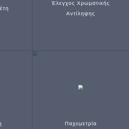
Έλεγχος Χρωματικής
έτη
Αντίληψης
αίδων και
Έλεγχος Χρωματικής Αντίληψης
ων
(Ishihara Test για δυσχρω-
αχρωματοψία)
η
Παχυμετρία