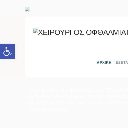
Open toolbar
ΑΡΧΙΚΗ
ΕΞΕΤΑ
ΕΞΕΤΑΣΕΙΣ – ΥΠ
Η χειρουργός οφθαλμίατρος Έλενα Τσ
Καβάλα όλο το εύρος των απαιτούμε
εξυπηρέτηση των ασθενών. Ειδικότερ
πραγματοποιεί: