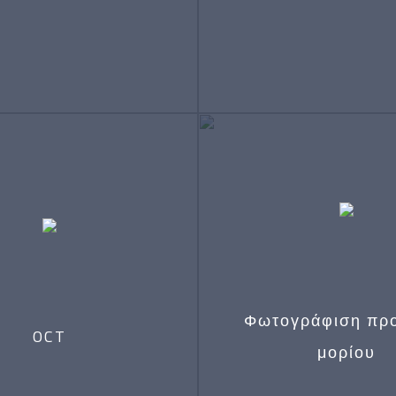
πηση με άμεσο και έμμεσο
Τονομέτρηση – Μέτρησ
κόπιο – Μελέτη του βυθού
ενδοφθάλμιας πίεσ
ς του ματιού – οπτικό νεύρο,
κηλίδα, υαλοειδές σώμα,
αμφιβληστροειδής)
Φωτογράφιση πρ
OCT
μορίου
ση ωχράς για διάγνωση και
Φωτογράφιση προσθίου μορ
ης κατάλληλης θεραπείας σε