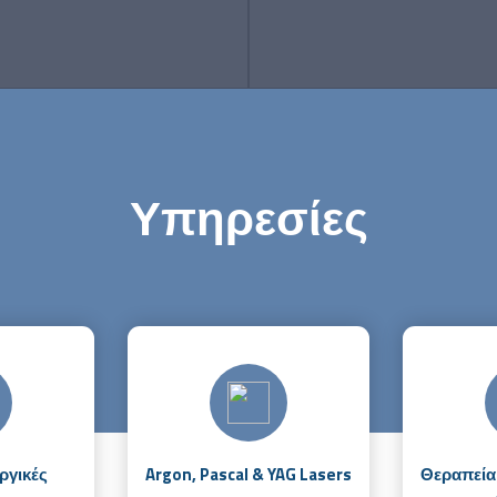
παρακολούθηση παθήσε
ις όπως εκφύλιση ωχράς
κερατοειδούς και ευρημάτων
ίσης, χρησιμοποιείται για την
ολούθηση γλαυκώματος
Υπηρεσίες
ργικές
Argon, Pascal & YAG Lasers
Θεραπεία