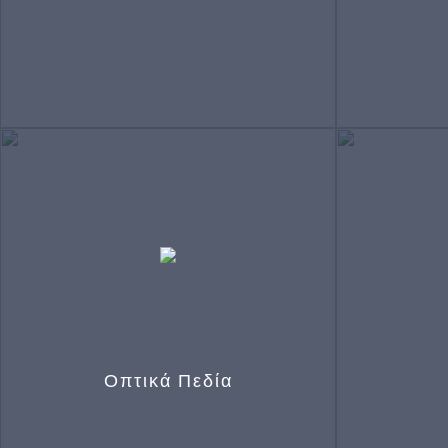
Λεπτομερής εξέταση με μικροσκόπιο του
Βυθοσκό
οφθαλμού και των βλεφάρων και με την
οφθαλμοσ
Ελβετική Λυχνία Haag Streit – Εκτίμηση
(πίσω μέρο
Δακρυϊκής Στοιβάδας (Schirmer test,
ωχρά 
BUT)
Οπτικά Πεδία
Αυτόματη Περιμετρία απαραίτητη για τη
Απεικόνι
διάγνωση και παρακολούθηση του
επιλογή τ