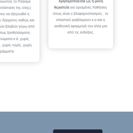
Χρησιμοποιείται ως η μόνη
οιώντας το Πλάσμα
θεραπεία
για ορισμένες παθήσεις
κατάσταση της ύλης)
όπως είναι ο βλεφαροσπασμός , το
νου να εξαχνωθεί η
σπαστικό ραιβόκρανο κ.α και η
ου δέρματος καθώς και
αισθητική εφαρμογή του είναι μια
κών βλαβών γύρω από
από τις ενδείξεις.
όπως ξανθελάσματα,
ηλώματα κ.ά. χωρίς
, χωρίς τομές, χωρίς
ράμματα