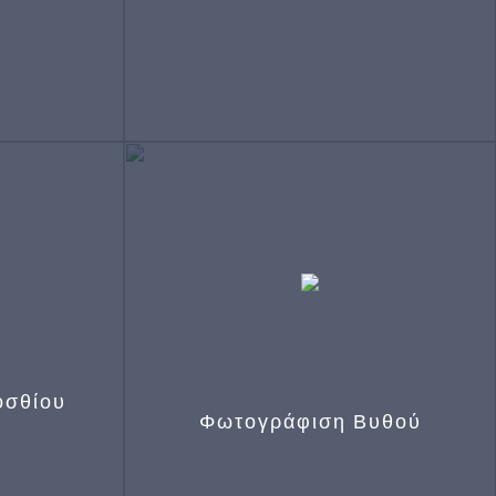
η της
Μέτρηση του πάχους του κερατοειδούς
ης
απαραίτητη στη μελέτη γλαυκώματος και
προεγχειρητικά σε διαθλαστικές
επεμβάσεις
οσθίου
Φωτογράφιση Βυθού
Για παρακολούθηση παθήσεων και της
ίου – Για
εξέλιξής τους στον αμφιβληστροειδή και