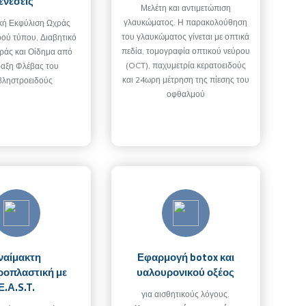
ενέσεις
Μελέτη και αντιμετώπιση
γλαυκώματος. Η παρακολούθηση
ακή Εκφύλιση Ωχράς
του γλαυκώματος γίνεται με οπτικά
ρού τύπου, Διαβητικό
πεδία, τομογραφία οπτικού νεύρου
ράς και Οίδημα από
(OCT), παχυμετρία κερατοειδούς
αξη Φλέβας του
και 24ωρη μέτρηση της πίεσης του
βληστροειδούς
οφθαλμού
ναίμακτη
Εφαρμογή botox και
οπλαστική με
υαλουρονικού οξέος
Ε.Α.S.T.
για αισθητικούς λόγους.