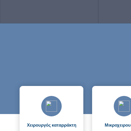
γλαυκώματος, γωνιοσκοπία – εξέταση
παθήσε
γωνίας (σχηματισμός του ματιού
κηλίδας. Επ
σημαντικός για το γλαύκωμα)
παρακ
Χειρουργός καταρράκτη
Μικροχειρου