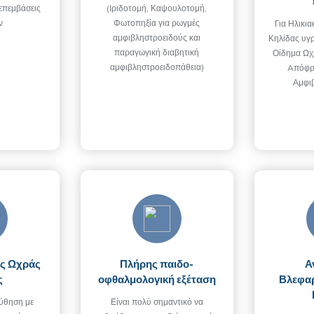
επεμβάσεις
(Ιριδοτομή, Καψουλοτομή,
ν
Φωτοπηξία για ρωγμές
Για Ηλικι
αμφιβληστροειδούς και
Κηλίδας υγ
παραγωγική διαβητική
Οίδημα Ωχ
αμφιβληστροειδοπάθεια)
Aπόφρ
Αμφι
ις Ωχράς
Πλήρης παιδο-
Α
ς
οφθαλμολογική εξέταση
Βλεφαρ
ούθηση με
Είναι πολύ σημαντικό να