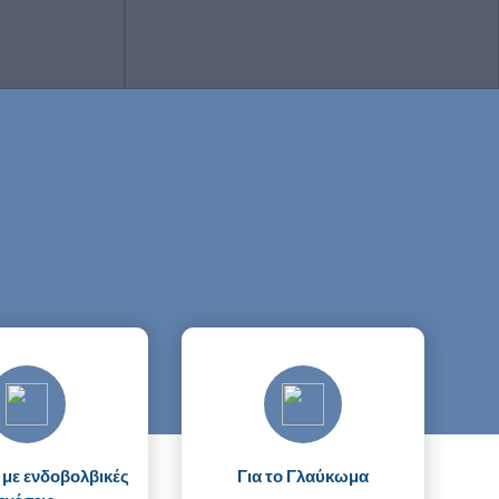
ων του
στο υαλοειδές σώμα
 στην ίριδα
 με ενδοβολβικές
Για το Γλαύκωμα