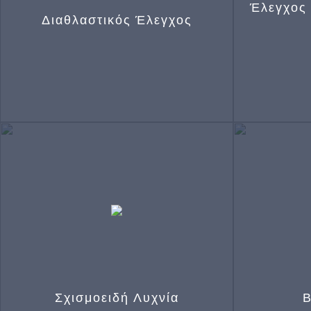
Έλεγχος
Διαθλαστικός Έλεγχος
Έλεγχος όρασης και μέτρηση μυωπίας,
υπερμετρωπίας, αστιγματισμού και
πρεσβυωπίας, σκιασκοπία μετά από
κυκλοπληγία για τα παιδιά, τεστ
στερεοσκοπίας Lang για έλεγχο
Αμβλυωπίας (τεμπέλικο μάτι),
κερατομετρία
Σχισμοειδή Λυχνία
Β